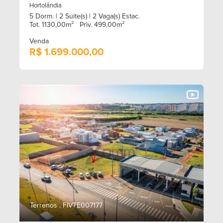
Hortolândia
5 Dorm.
| 2 Suite(s)
| 2 Vaga(s) Estac.
Tot. 1130,00m²
Priv. 499,00m²
Venda
R$ 1.699.000,00
Terrenos . FIVTE007177