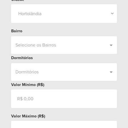
Escritório
(19)
Bairro
3037.1970
Selecione os Bairros
Vendas
Dormitórios
Dormitórios
(19)
99960.6658
Valor Mínimo (R$)
Locação
Valor Máximo (R$)
(19)