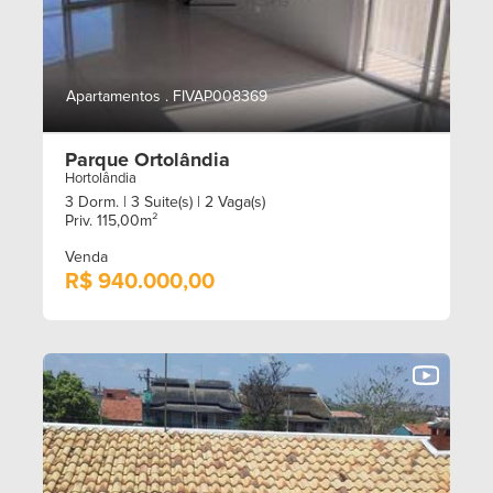
Apartamentos . FIVAP008369
Parque Ortolândia
Hortolândia
3 Dorm.
| 3 Suite(s)
| 2 Vaga(s)
Priv. 115,00m²
Venda
R$ 940.000,00