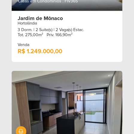
Casas em Condomínios . FIV365
Jardim de Mônaco
Hortolândia
3 Dorm.
| 2 Suite(s)
| 2 Vaga(s) Estac.
Tot. 275,00m²
Priv. 166,90m²
Venda
R$ 1.249.000,00
Mobiliado