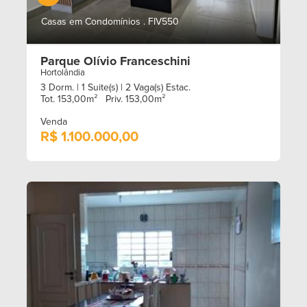
Casas em Condomínios . FIV550
Parque Olívio Franceschini
Hortolândia
3 Dorm.
| 1 Suite(s)
| 2 Vaga(s) Estac.
Tot. 153,00m²
Priv. 153,00m²
Venda
R$ 1.100.000,00