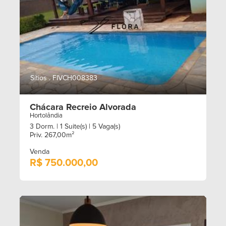
Sítios . FIVCH008383
Chácara Recreio Alvorada
Hortolândia
3 Dorm.
| 1 Suite(s)
| 5 Vaga(s)
Priv. 267,00m²
Venda
R$ 750.000,00