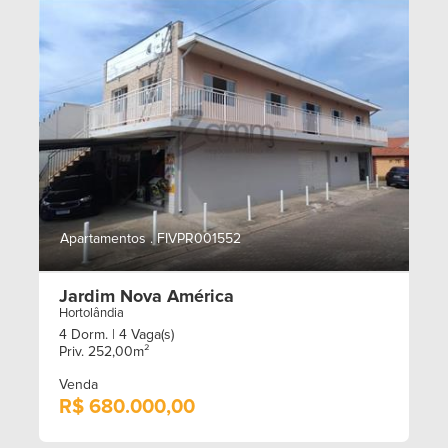
Apartamentos . FIVPR001552
Jardim Nova América
Hortolândia
4 Dorm.
| 4 Vaga(s)
Priv. 252,00m²
Venda
R$ 680.000,00