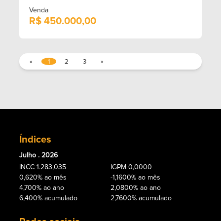
Venda
R$ 450.000,00
«
1
2
3
»
Índices
Julho . 2026
INCC 1.283,035
IGPM 0,0000
0,620% ao mês
-1,1600% ao mês
4,700% ao ano
2,0800% ao ano
6,400% acumulado
2,7600% acumulado