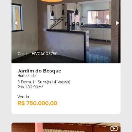
Casas . FIVCA008750
Jardim do Bosque
Hortolândia
3 Dorm.
| 1 Suite(s)
| 4 Vaga(s)
Priv. 180,90m²
Venda
R$ 750.000,00