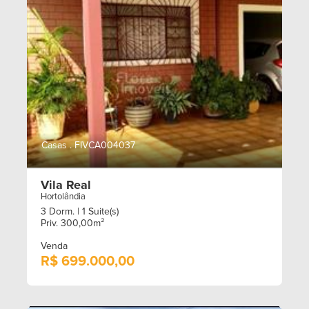
Casas . FIVCA004037
Vila Real
Hortolândia
3 Dorm.
| 1 Suite(s)
Priv. 300,00m²
Venda
R$ 699.000,00