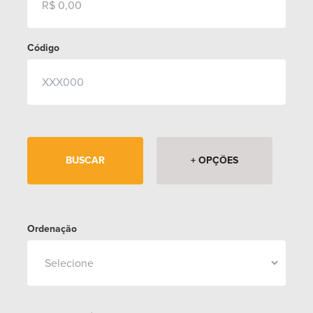
99960.6658
Código
atendimento@floraimoveis.com.br
+ OPÇÕES
Ordenação