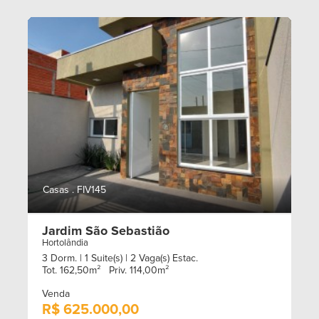
Casas . FIV145
Jardim São Sebastião
Hortolândia
3 Dorm.
| 1 Suite(s)
| 2 Vaga(s) Estac.
Tot. 162,50m²
Priv. 114,00m²
Venda
R$ 625.000,00